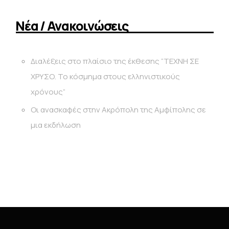
Νέα / Ανακοινώσεις
Διαλέξεις στο πλαίσιο της έκθεσης “ΤΕΧΝΗ ΣΕ
ΧΡΥΣΟ. Το κόσμημα στους ελληνιστικούς
χρόνους”
Οι ανασκαφές στην Ακρόπολη της Αμφίπολης σε
μια εκδήλωση