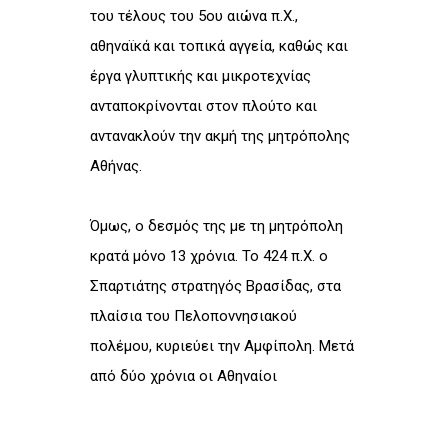
του τέλους του 5ου αιώνα π.Χ.,
αθηναϊκά και τοπικά αγγεία, καθώς και
έργα γλυπτικής και μικροτεχνίας
ανταποκρίνονται στον πλούτο και
αντανακλούν την ακμή της μητρόπολης
Αθήνας.
Όμως, ο δεσμός της με τη μητρόπολη
κρατά μόνο 13 χρόνια. Το 424 π.Χ. ο
Σπαρτιάτης στρατηγός Βρασίδας, στα
πλαίσια του Πελοποννησιακού
πολέμου, κυριεύει την Αμφίπολη. Μετά
από δύο χρόνια οι Αθηναίοι
προσπαθούν να ανακαταλάβουν την
πόλη. Η μάχη της Αμφίπολης (422 π.Χ.)