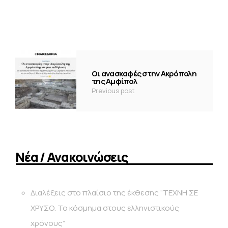
Οι ανασκαφές στην Ακρόπολη
της Αμφίπολ
Previous post
Νέα / Ανακοινώσεις
Διαλέξεις στο πλαίσιο της έκθεσης “ΤΕΧΝΗ ΣΕ
ΧΡΥΣΟ. Το κόσμημα στους ελληνιστικούς
χρόνους”